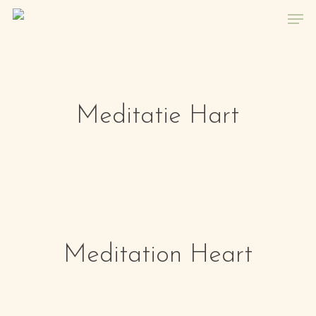
Skip
Men
to
main
content
Meditatie Hart
Meditation Heart