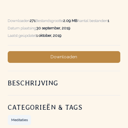
Downloaden
271
Bestandsgrootte
2.09 MB
Aantal bestanden
1
Datum plaatsing
30 september, 2019
Laatst geüpdatet
1 oktober, 2019
Downloaden
BESCHRIJVING
CATEGORIEËN & TAGS
Meditaties